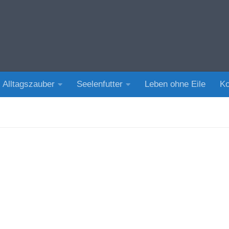
Alltagszauber
Seelenfutter
Leben ohne Eile
Ko