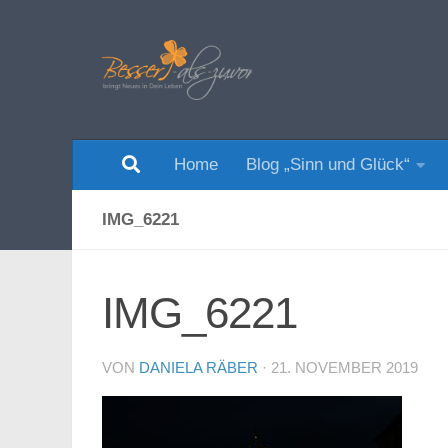
Zum Inhalt springen
Home
Blog „Sinn und Glück“
IMG_6221
IMG_6221
VON
DANIELA RÄBER
·
21. NOVEMBER 2019