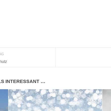
RAG
hutz
LS INTERESSANT …