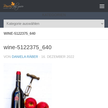
Zum Inhalt springen
KATEGORIEN
Kategorien
WINE-5122375_640
wine-5122375_640
VON
DANIELA RÄBER
·
16. DEZEMBER 2022