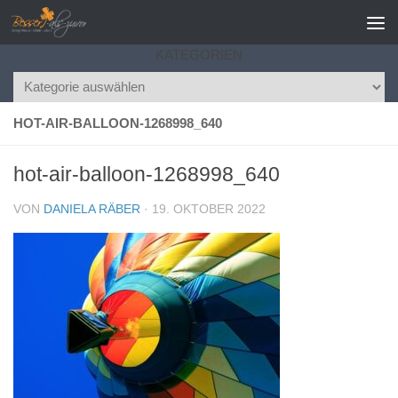
Zum Inhalt springen
KATEGORIEN
Kategorien
HOT-AIR-BALLOON-1268998_640
hot-air-balloon-1268998_640
VON
DANIELA RÄBER
·
19. OKTOBER 2022