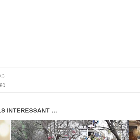
RAG
280
LS INTERESSANT …