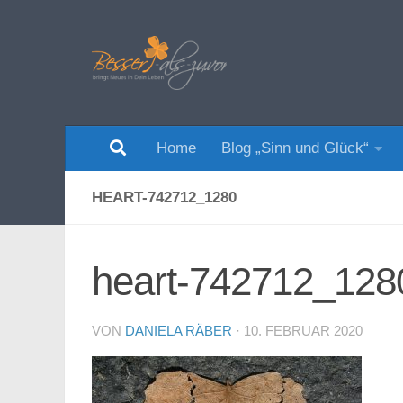
Zum Inhalt springen
Home
Blog „Sinn und Glück“
HEART-742712_1280
heart-742712_128
VON
DANIELA RÄBER
·
10. FEBRUAR 2020