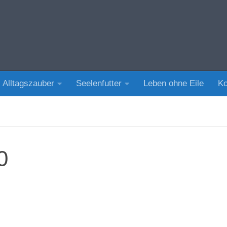
Alltagszauber
Seelenfutter
Leben ohne Eile
Ko
0