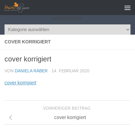
Zum Inhalt springen
KATEGORIEN
Kategorien
COVER KORRIGIERT
cover korrigiert
VON
DANIELA RÄBER
·
14. FEBRUAR 2020
cover korrigiert
VORHERIGER BEITRAG
cover korrigiert