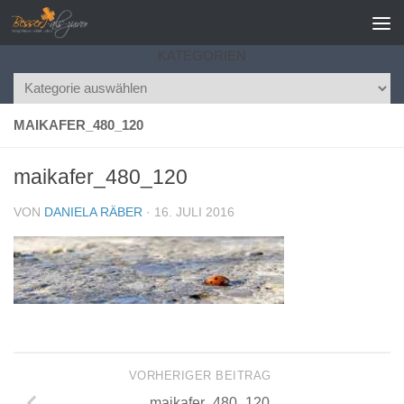
Zum Inhalt springen
KATEGORIEN
Kategorien
MAIKAFER_480_120
maikafer_480_120
VON
DANIELA RÄBER
·
16. JULI 2016
VORHERIGER BEITRAG
maikafer_480_120