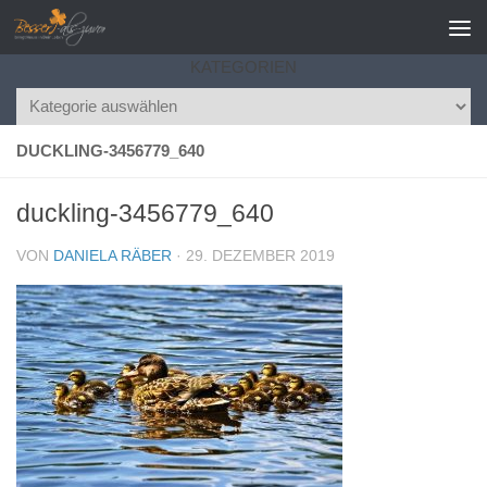
Zum Inhalt springen
KATEGORIEN
Kategorien
DUCKLING-3456779_640
duckling-3456779_640
VON
DANIELA RÄBER
·
29. DEZEMBER 2019