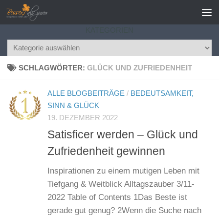
Zum Inhalt springen
KATEGORIEN
Kategorien
SCHLAGWÖRTER:
GLÜCK UND ZUFRIEDENHEIT
ALLE BLOGBEITRÄGE
/
BEDEUTSAMKEIT,
SINN & GLÜCK
19. DEZEMBER 2022
Satisficer werden – Glück und
Zufriedenheit gewinnen
Inspirationen zu einem mutigen Leben mit
Tiefgang & Weitblick Alltagszauber 3/11-
2022 Table of Contents 1Das Beste ist
gerade gut genug? 2Wenn die Suche nach