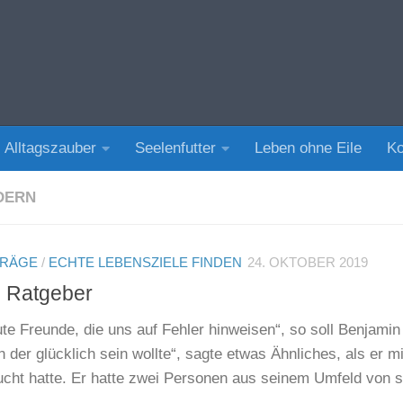
Alltagszauber
Seelenfutter
Leben ohne Eile
Ko
DERN
TRÄGE
/
ECHTE LEBENSZIELE FINDEN
24. OKTOBER 2019
 Ratgeber
gute Freunde, die uns auf Fehler hinweisen“, so soll Benjamin
der glücklich sein wollte“, sagte etwas Ähnliches, als er mi
sucht hatte. Er hatte zwei Personen aus seinem Umfeld von 