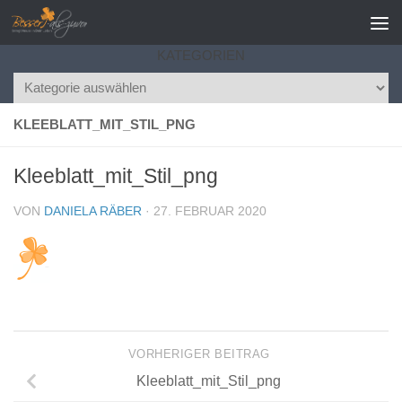
Zum Inhalt springen
KATEGORIEN
Kategorien
KLEEBLATT_MIT_STIL_PNG
Kleeblatt_mit_Stil_png
VON
DANIELA RÄBER
·
27. FEBRUAR 2020
VORHERIGER BEITRAG
Kleeblatt_mit_Stil_png