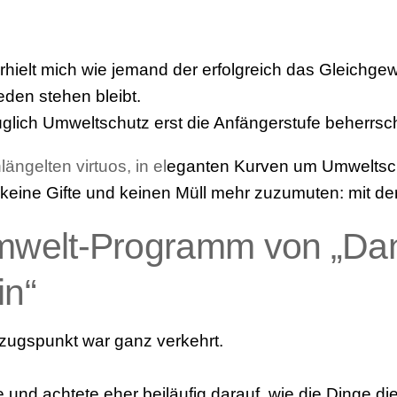
rhielt mich wie jemand der erfolgreich das Gleichgew
eden stehen bleibt.
glich Umweltschutz erst die Anfängerstufe beherrsc
ngelten virtuos, in el
eganten Kurven um Umweltsc
t keine Gifte und keinen Müll mehr zuzumuten: mit de
mwelt-Programm von „Dan
in“
zugspunkt war ganz verkehrt.
te und achtete eher beiläufig darauf, wie die Dinge d