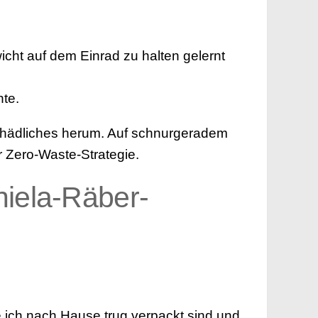
icht auf dem Einrad zu halten gelernt
hte.
hädliches herum. Auf schnurgeradem
r Zero-Waste-Strategie.
iela-Räber-
ie ich nach Hause trug verpackt sind und