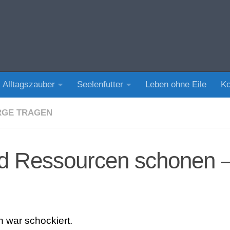
Alltagszauber
Seelenfutter
Leben ohne Eile
Ko
RGE TRAGEN
d Ressourcen schonen – 
h war schockiert.