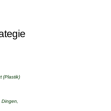
ategie
rt
(Plastik)
 Dingen,