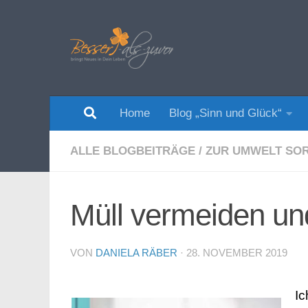
Zum Inhalt springen
Home
Blog „Sinn und Glück“
ALLE BLOGBEITRÄGE
/
ZUR UMWELT SO
Müll vermeiden un
VON
DANIELA RÄBER
·
28. NOVEMBER 2019
Ic