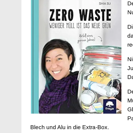
De
Nu
Di
d
re
Ni
Ju
Da
De
Mü
Gl
Pa
Blech und Alu in die Extra-Box.